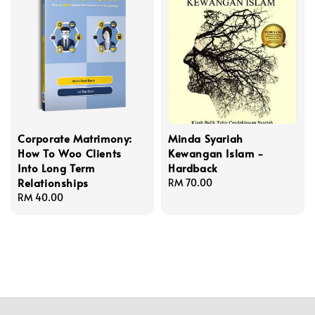
Corporate Matrimony:
Minda Syariah
How To Woo Clients
Kewangan Islam -
Into Long Term
Hardback
Relationships
Regular
RM 70.00
Regular
RM 40.00
price
price