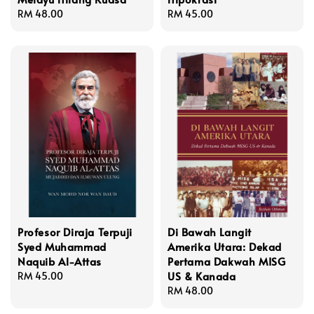
Regular
RM 48.00
Regular
RM 45.00
price
price
Profesor Diraja Terpuji
Di Bawah Langit
Syed Muhammad
Amerika Utara: Dekad
Naquib Al-Attas
Pertama Dakwah MISG
US & Kanada
Regular
RM 45.00
price
Regular
RM 48.00
price