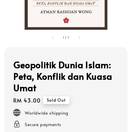
1
/
1
Geopolitik Dunia Islam:
Peta, Konflik dan Kuasa
Umat
Regular
RM 43.00
Sold Out
price
Worldwide shipping
Secure payments