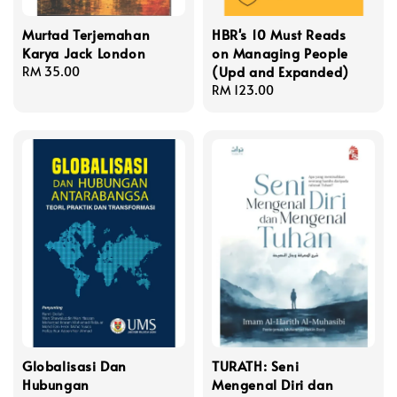
Murtad Terjemahan
HBR's 10 Must Reads
Karya Jack London
on Managing People
(Upd and Expanded)
Regular
RM 35.00
price
Regular
RM 123.00
price
Globalisasi Dan
TURATH: Seni
Hubungan
Mengenal Diri dan