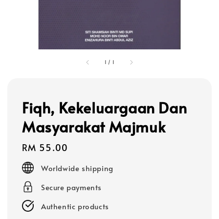
1
/
1
Fiqh, Kekeluargaan Dan
Masyarakat Majmuk
Regular
RM 55.00
price
Worldwide shipping
Secure payments
Authentic products