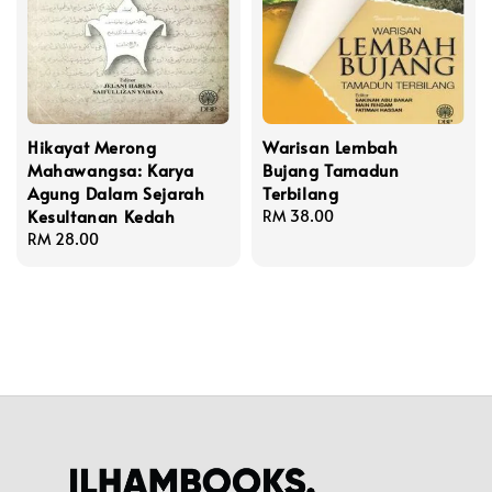
Hikayat Merong
Warisan Lembah
Mahawangsa: Karya
Bujang Tamadun
Agung Dalam Sejarah
Terbilang
Kesultanan Kedah
Regular
RM 38.00
Regular
RM 28.00
price
price