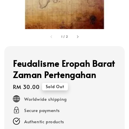
1
/
2
Feudalisme Eropah Barat
Zaman Pertengahan
Regular
RM 30.00
Sold Out
price
Worldwide shipping
Secure payments
Authentic products