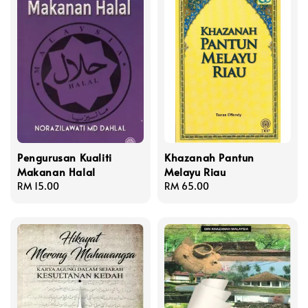
Pengurusan Kualiti
Khazanah Pantun
Makanan Halal
Melayu Riau
Regular
RM 15.00
Regular
RM 65.00
price
price