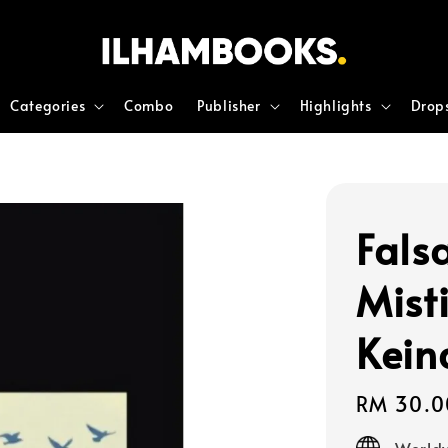
Categories
Combo
Publisher
Highlights
Drop
Fals
Mist
Kein
Regular
RM 30.0
price
Worldw