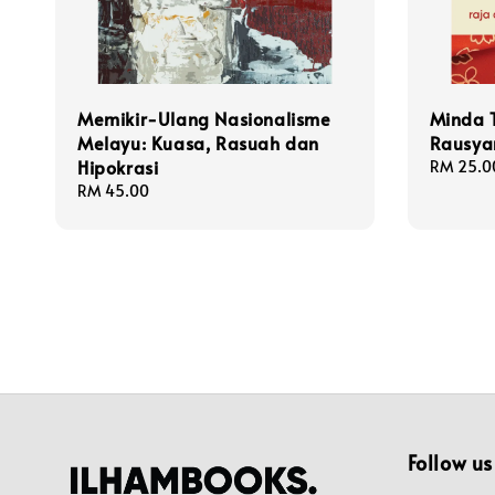
Memikir-Ulang Nasionalisme
Minda T
Melayu: Kuasa, Rasuah dan
Rausya
Hipokrasi
Regular
RM 25.0
price
Regular
RM 45.00
price
Follow us