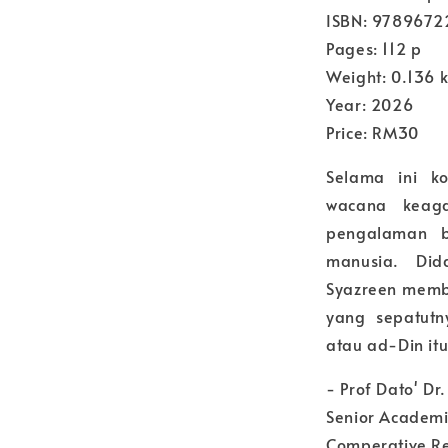
ISBN: 978967
Pages: 112 p
Weight: 0.136 
Year: 2026
Price: RM30
Selama ini k
wacana keag
pengalaman 
manusia. Did
Syazreen memb
yang sepatut
atau ad-Din it
- Prof Dato' D
Senior Academi
Comperative Re