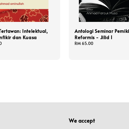
ertawan: Intelektual,
Antologi Seminar Pemik
nfikir dan Kuasa
Reformis - Jilid 1
0
Regular
RM 65.00
price
We accept