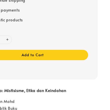
e payments
tic products
Add to Cart
: Mistisisme, Etika dan Keindahan
en Mohd
blik Buku