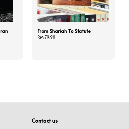
iran
From Shariah To Statute
Regular
RM 79.90
price
Contact us