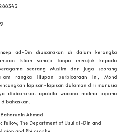
2288343
kg
onsep ad-Din dibicarakan di dalam kerangka
amaan Islam sahaja tanpa merujuk kepada
beragama seorang Muslim dan juga seorang
alam rangka litupan perbicaraan ini, Mohd
incangkan lapisan-lapisan dalaman diri manusia
nya dibicarakan apabila wacana makna agama
u dibahaskan.
r. Baharudin Ahmad
c Fellow, The Department of Usul al-Din and
ligion and Philosophy