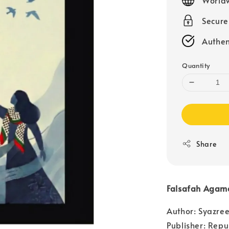
Secur
Authen
Quantity
Share
Falsafah Agama
Author: Syazre
Publisher: Repu