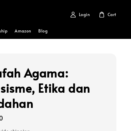
Login
Cart
ship
Amazon
Blog
afah Agama:
isisme, Etika dan
dahan
0
ide shipping