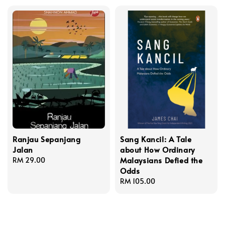
Ranjau Sepanjang
Sang Kancil: A Tale
Jalan
about How Ordinary
Malaysians Defied the
Regular
RM 29.00
Odds
price
Regular
RM 105.00
price