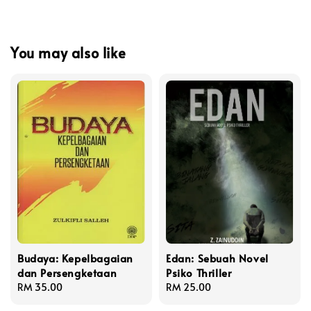
You may also like
Budaya: Kepelbagaian
Edan: Sebuah Novel
dan Persengketaan
Psiko Thriller
Regular
RM 35.00
Regular
RM 25.00
price
price