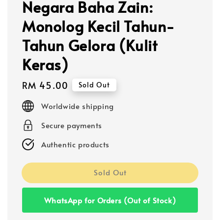
Negara Baha Zain:
Monolog Kecil Tahun-
Tahun Gelora (Kulit
Keras)
Regular
RM 45.00
Sold Out
price
Worldwide shipping
Secure payments
Authentic products
Sold Out
WhatsApp for Orders (Out of Stock)