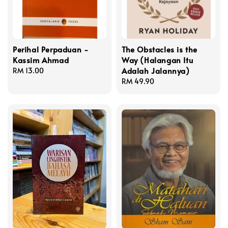
Perihal Perpaduan -
The Obstacles is the
Kassim Ahmad
Way (Halangan Itu
Adalah Jalannya)
Regular
RM 13.00
price
Regular
RM 49.90
price