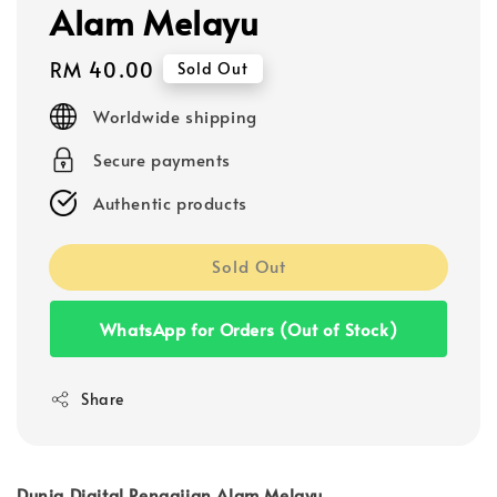
Alam Melayu
Regular
RM 40.00
Sold Out
price
Worldwide shipping
Secure payments
Authentic products
Sold Out
WhatsApp for Orders (Out of Stock)
Share
Dunia Digital Pengajian Alam Melayu