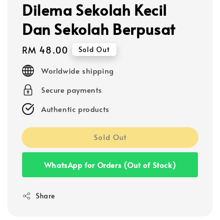
Dilema Sekolah Kecil
Dan Sekolah Berpusat
Regular
RM 48.00
Sold Out
price
Worldwide shipping
Secure payments
Authentic products
Sold Out
WhatsApp for Orders (Out of Stock)
Share