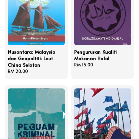
Nusantara: Malaysia
Pengurusan Kualiti
dan Geopolitik Laut
Makanan Halal
China Selatan
Regular
RM 15.00
Regular
RM 20.00
price
price