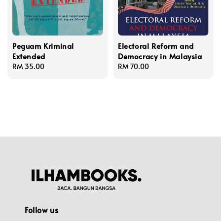
Peguam Kriminal
Electoral Reform and
Extended
Democracy in Malaysia
Regular
RM 35.00
Regular
RM 70.00
price
price
Follow us