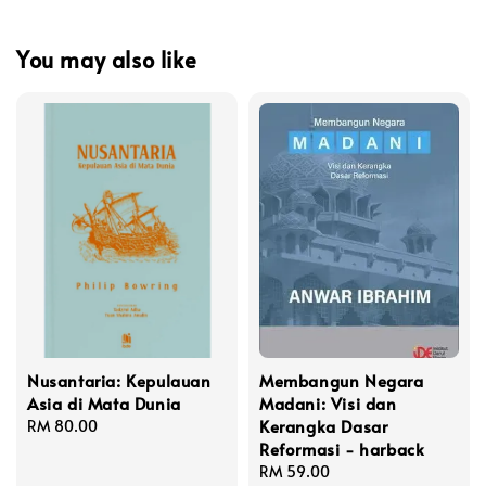
You may also like
Nusantaria: Kepulauan
Membangun Negara
Asia di Mata Dunia
Madani: Visi dan
Kerangka Dasar
Regular
RM 80.00
Reformasi - harback
price
Regular
RM 59.00