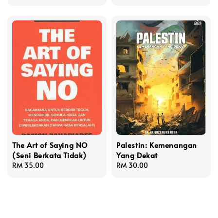
price
The Art of Saying NO
Palestin: Kemenangan
(Seni Berkata Tidak)
Yang Dekat
Regular
RM 35.00
Regular
RM 30.00
price
price