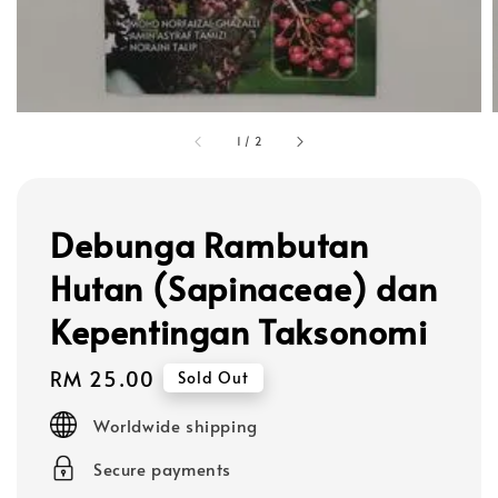
1
/
2
Debunga Rambutan
Hutan (Sapinaceae) dan
Kepentingan Taksonomi
Regular
RM 25.00
Sold Out
price
Worldwide shipping
Secure payments