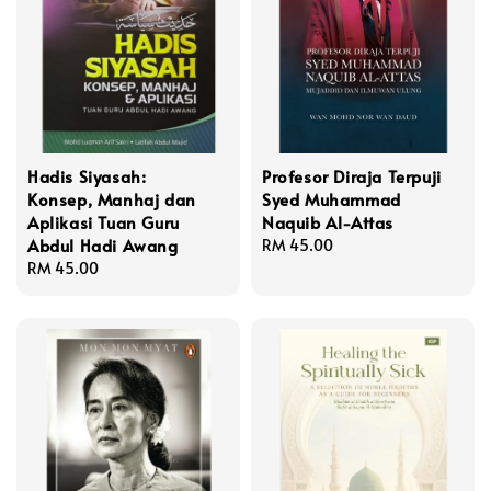
Hadis Siyasah:
Profesor Diraja Terpuji
Konsep, Manhaj dan
Syed Muhammad
Aplikasi Tuan Guru
Naquib Al-Attas
Abdul Hadi Awang
Regular
RM 45.00
Regular
RM 45.00
price
price