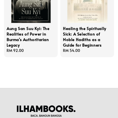
Aung San Suu Kyi: The
Healing the Spiritually
Realities of Power in
Sick: A Selection of
Burma's Authoritarian
Noble Hadiths as a
Legacy
Guide for Beginners
Regular
RM 92.00
Regular
RM 54.00
price
price