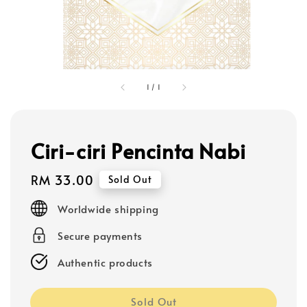
1
/
1
Ciri-ciri Pencinta Nabi
Regular
RM 33.00
Sold Out
price
Worldwide shipping
Secure payments
Authentic products
Sold Out