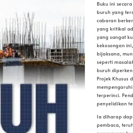
Buku ini seca
buruh yang ter
cabaran berken
yang kritikal 
yang sangat ku
kekosongan ini
bijaksana, mu
seperti masalah
buruh diperke
Projek Khusus d
mempengaruhi 
terperinci. Pe
penyelidikan te
Ia diharap da
pembaca, terut
pengurusan bur