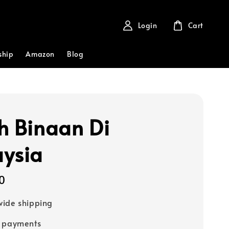
Login
Cart
ship
Amazon
Blog
h Binaan Di
ysia
0
ide shipping
e payments