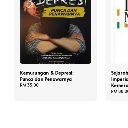
Kemurungan & Depresi:
Sejarah
Punca dan Penawarnya
Imperi
Kemer
Regular
RM 35.00
price
Regular
RM 88.0
price