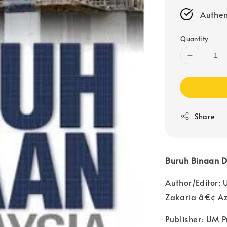
Authen
Quantity
Share
Buruh Binaan D
Author/Editor:
Zakaria â€¢ Az
Publisher: UM P