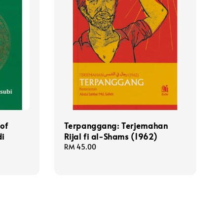
of
Terpanggang: Terjemahan
di
Rijal fi al-Shams (1962)
Regular
RM 45.00
price