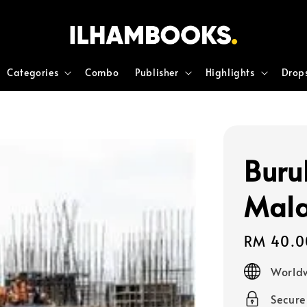
Categories
Combo
Publisher
Highlights
Drop
Buru
Mala
Regular
RM 40.0
price
Worldw
Secur