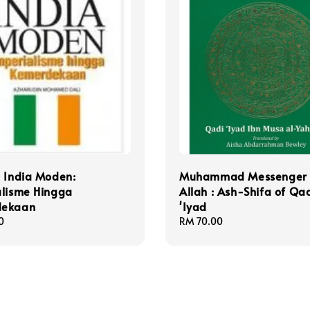
 India Moden:
Muhammad Messenger 
alisme Hingga
Allah : Ash-Shifa of Qa
dekaan
'Iyad
0
Regular
RM 70.00
price