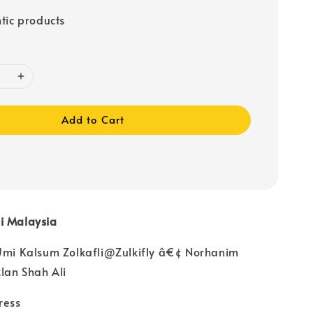
tic products
Add to Cart
i Malaysia
 Umi Kalsum Zolkafli@Zulkifly â€¢ Norhanim
lan Shah Ali
ress