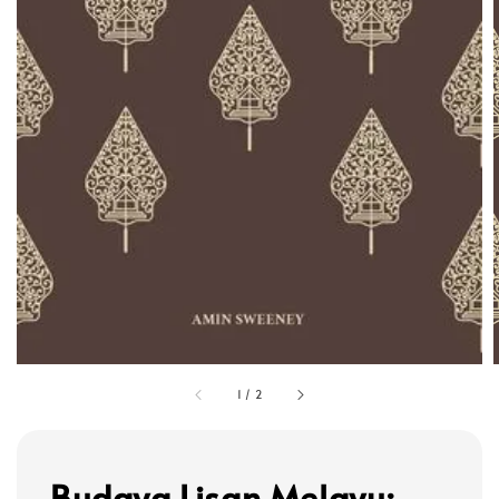
1
/
2
Budaya Lisan Melayu: