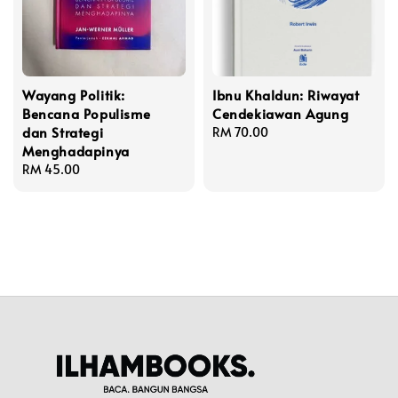
Wayang Politik:
Ibnu Khaldun: Riwayat
Bencana Populisme
Cendekiawan Agung
dan Strategi
Regular
RM 70.00
Menghadapinya
price
Regular
RM 45.00
price