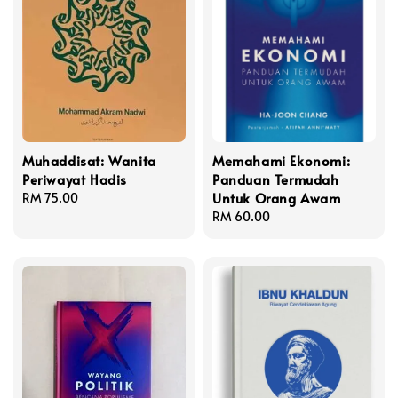
Muhaddisat: Wanita
Memahami Ekonomi:
Periwayat Hadis
Panduan Termudah
Untuk Orang Awam
Regular
RM 75.00
price
Regular
RM 60.00
price