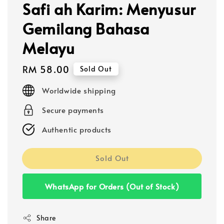
Safi ah Karim: Menyusur
Gemilang Bahasa
Melayu
Regular
RM 58.00
Sold Out
price
Worldwide shipping
Secure payments
Authentic products
Sold Out
WhatsApp for Orders (Out of Stock)
Share