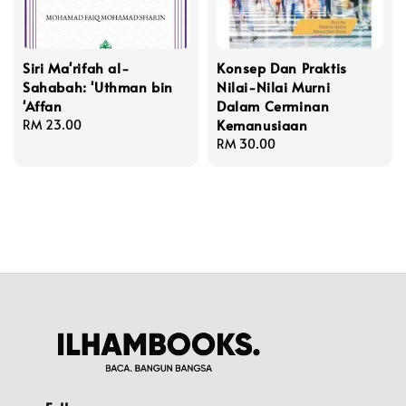
Siri Ma'rifah al-
Konsep Dan Praktis
Sahabah: 'Uthman bin
Nilai-Nilai Murni
'Affan
Dalam Cerminan
Kemanusiaan
Regular
RM 23.00
price
Regular
RM 30.00
price