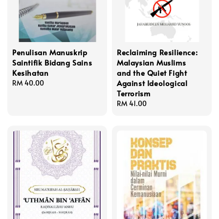
Penulisan Manuskrip
Reclaiming Resilience:
Saintifik Bidang Sains
Malaysian Muslims
Kesihatan
and the Quiet Fight
Against Ideological
Regular
RM 40.00
Terrorism
price
Regular
RM 41.00
price