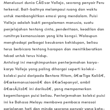
Menelusuri dunia CÃ©sar Vallejo, seorang penyair Peru
terkenal. Bait-baitnya melampaui ruang dan waktu
untuk membangkitkan emosi yang mendalam. Puisi
Vallejo adalah bukti pengalaman manusia, suatu
penjelajahan tentang cinta, penderitaan, keadilan dan
rumitnya kemanusiaan yang kita kongsi. Walaupun
menghadapi pelbagai kesukaran kehidupan, beliau
terus berbicara tentang harapan dan menitikberatkan
tekad untuk terus hidup.
Antologi ini menghimpunkan penterjemahan karya-
karya Vallejo yang paling dihargai seperti koleksi-
koleksi puisi daripada Bentara Hitam, â€œTiga Kaliâ€,
â€œkemanusiaanâ€ dan â€œSepanyol, ambil
â€œcÃ¡lizâ€ ini darikuâ€, yang mempamerkan
kegemilangan puisi beliau. Penterjemahan koleksi puisi
ini ke Bahasa Melayu membawa pembaca merasai
perjalanan hati dan minda seorang penyair yang kata-