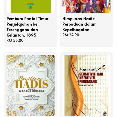
Pemburu Pantai Timur:
Himpunan Hadis:
Penjelajahan ke
Perpaduan dalam
Terengganu dan
Kepelbagaian
Kelantan, 1895
Regular
RM 24.90
Regular
RM 55.00
price
price