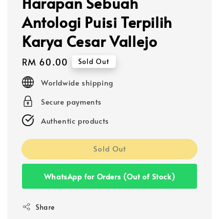
Harapan Sebuah
Antologi Puisi Terpilih
Karya Cesar Vallejo
Regular
RM 60.00
Sold Out
price
Worldwide shipping
Secure payments
Authentic products
Sold Out
WhatsApp for Orders (Out of Stock)
Share