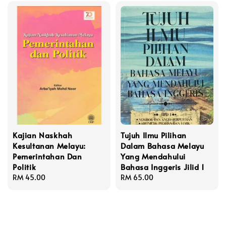
Kajian Naskhah
Tujuh Ilmu Pilihan
Kesultanan Melayu:
Dalam Bahasa Melayu
Pemerintahan Dan
Yang Mendahului
Politik
Bahasa Inggeris Jilid 1
Regular
RM 45.00
Regular
RM 65.00
price
price