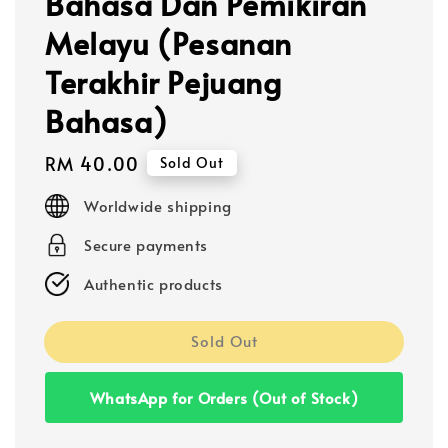
Bahasa Dan Pemikiran
Melayu (Pesanan
Terakhir Pejuang
Bahasa)
Regular
RM 40.00
Sold Out
price
Worldwide shipping
Secure payments
Authentic products
Sold Out
WhatsApp for Orders (Out of Stock)