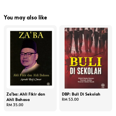
You may also like
Za'ba: Ahli Fikir dan
DBP: Buli Di Sekolah
Ahli Bahasa
Regular
RM 53.00
Regular
RM 35.00
price
price