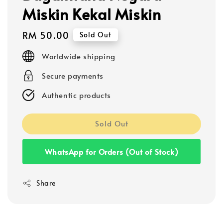
Miskin Kekal Miskin
Regular
RM 50.00
Sold Out
price
Worldwide shipping
Secure payments
Authentic products
Sold Out
WhatsApp for Orders (Out of Stock)
Share