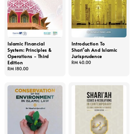
Islamic Financial
Introduction To
System: Principles &
Shari’ah And Islamic
Operations - Third
Jurisprudence
Edition
Regular
RM 40.00
Regular
RM 180.00
price
price