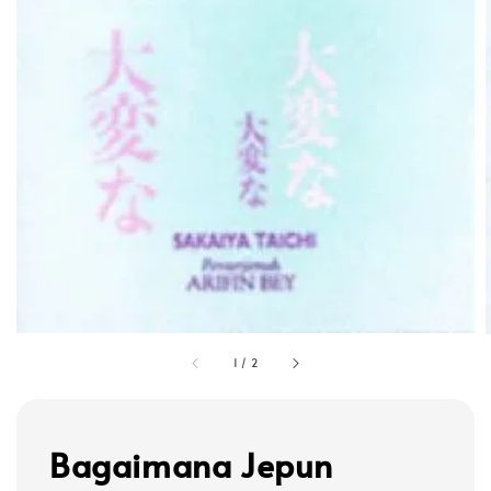
1
/
2
Bagaimana Jepun