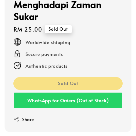
Menghadapi Zaman
Sukar
Regular
RM 25.00
Sold Out
price
Worldwide shipping
Secure payments
Authentic products
Sold Out
WhatsApp for Orders (Out of Stock)
Share