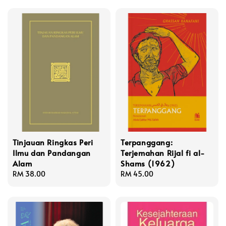
Tinjauan Ringkas Peri
Terpanggang:
Ilmu dan Pandangan
Terjemahan Rijal fi al-
Alam
Shams (1962)
Regular
RM 38.00
Regular
RM 45.00
price
price