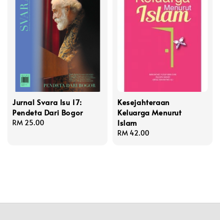
Jurnal Svara Isu 17:
Kesejahteraan
Pendeta Dari Bogor
Keluarga Menurut
Islam
Regular
RM 25.00
price
Regular
RM 42.00
price