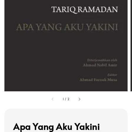
1
/
2
Apa Yang Aku Yakini