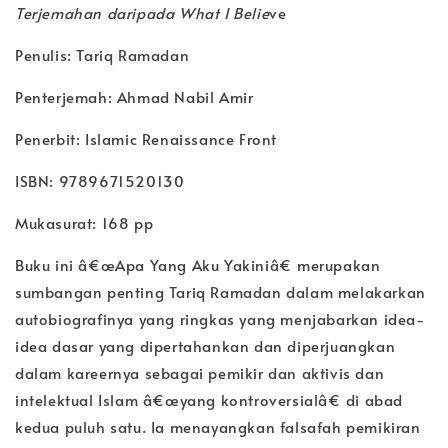
Terjemahan daripada What I Belie
ve
Penulis: Tariq Ramadan
Penterjemah: Ahmad Nabil Amir
Penerbit: Islamic Renaissance Front
ISBN: 9789671520130
Mukasurat: 168 pp
Buku ini â€œApa Yang Aku Yakiniâ€ merupakan
sumbangan penting Tariq Ramadan dalam melakarkan
autobiografinya yang ringkas yang menjabarkan idea-
idea dasar yang dipertahankan dan diperjuangkan
dalam kareernya sebagai pemikir dan aktivis dan
intelektual Islam â€œyang kontroversialâ€ di abad
kedua puluh satu. Ia menayangkan falsafah pemikiran