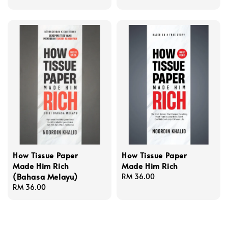
price
How Tissue Paper
How Tissue Paper
Made Him Rich
Made Him Rich
(Bahasa Melayu)
Regular
RM 36.00
Regular
RM 36.00
price
price