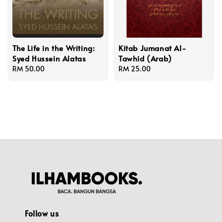
The Life in the Writing:
Kitab Jumanat Al-
Syed Hussein Alatas
Tawhid (Arab)
Regular
RM 50.00
Regular
RM 25.00
price
price
Follow us