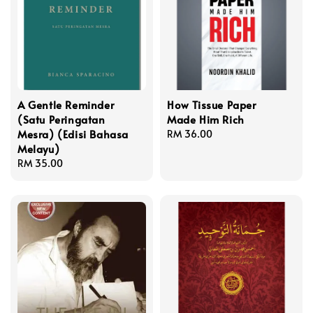
A Gentle Reminder
How Tissue Paper
(Satu Peringatan
Made Him Rich
Mesra) (Edisi Bahasa
Regular
RM 36.00
Melayu)
price
Regular
RM 35.00
price