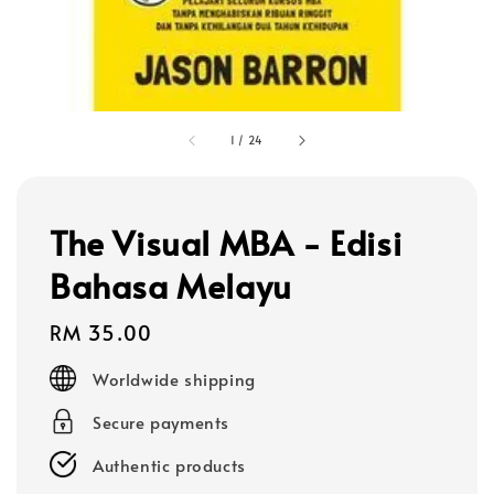
1
/
24
The Visual MBA - Edisi
Bahasa Melayu
Regular
RM 35.00
price
Worldwide shipping
Secure payments
Authentic products