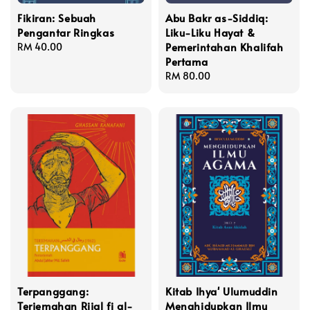
Fikiran: Sebuah
Abu Bakr as-Siddiq:
Pengantar Ringkas
Liku-Liku Hayat &
Pemerintahan Khalifah
Regular
RM 40.00
Pertama
price
Regular
RM 80.00
price
Terpanggang:
Kitab Ihya' Ulumuddin
Terjemahan Rijal fi al-
Menghidupkan Ilmu