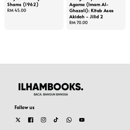
Shams (1962)
Agama (Imam Al-
Ghazali): Kitab Asas
Regular
RM 45.00
Akidah - Jilid 2
price
Regular
RM 70.00
price
Follow us