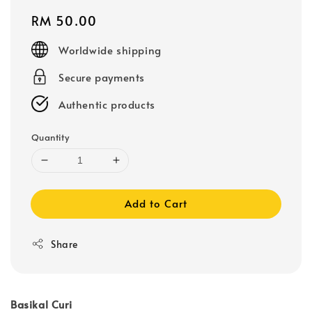
Regular
RM 50.00
price
Worldwide shipping
Secure payments
Authentic products
Quantity
Add to Cart
Share
Basikal Curi