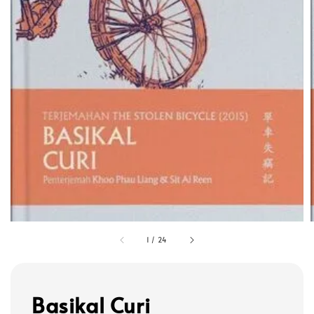
1
/
24
Basikal Curi