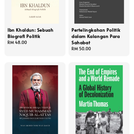
Ibn Khaldun: Sebuah
Pertelingkahan Politik
Biografi Politik
dalam Kalangan Para
Sahabat
Regular
RM 48.00
price
Regular
RM 50.00
price