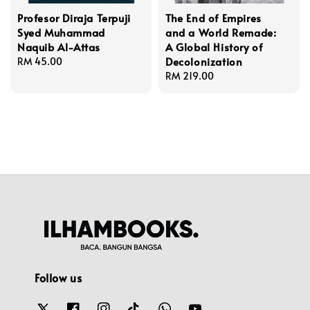
Profesor Diraja Terpuji
The End of Empires
Syed Muhammad
and a World Remade:
Naquib Al-Attas
A Global History of
Decolonization
Regular
RM 45.00
price
Regular
RM 219.00
price
Follow us