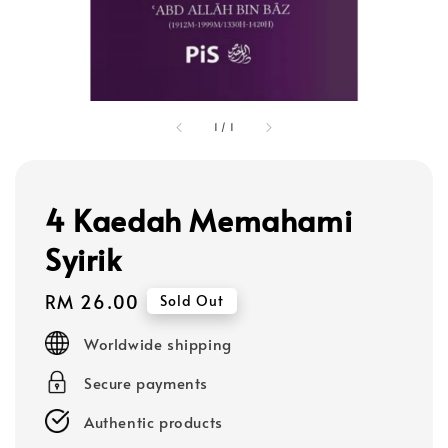
1
/
1
4 Kaedah Memahami
Syirik
Regular
RM 26.00
Sold Out
price
Worldwide shipping
Secure payments
Authentic products