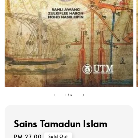
1
/
4
Sains Tamadun Islam
Regular
RM 27.00
Sold Out