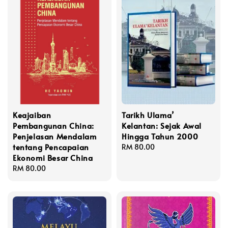
Keajaiban
Tarikh Ulama’
Pembangunan China:
Kelantan: Sejak Awal
Penjelasan Mendalam
Hingga Tahun 2000
tentang Pencapaian
Regular
RM 80.00
Ekonomi Besar China
price
Regular
RM 80.00
price