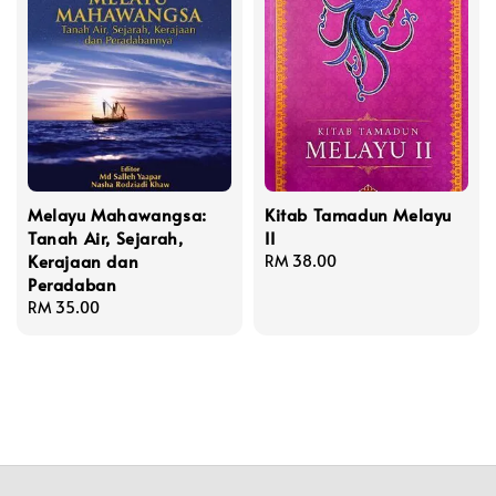
Melayu Mahawangsa:
Kitab Tamadun Melayu
Tanah Air, Sejarah,
II
Kerajaan dan
Regular
RM 38.00
Peradaban
price
Regular
RM 35.00
price