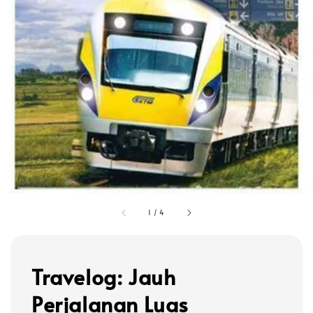
1
/
4
Travelog: Jauh
Perjalanan Luas