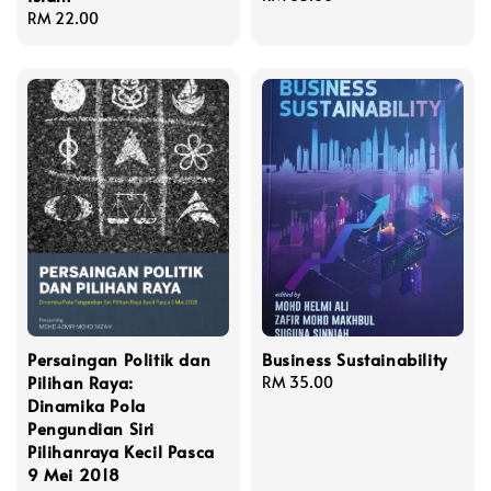
Regular
RM 22.00
price
price
Persaingan Politik dan
Business Sustainability
Pilihan Raya:
Regular
RM 35.00
Dinamika Pola
price
Pengundian Siri
Pilihanraya Kecil Pasca
9 Mei 2018