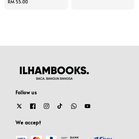
Regular
RM 55.00
price
Follow us
We accept