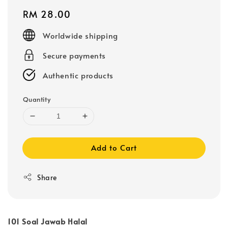
Regular
RM 28.00
price
Worldwide shipping
Secure payments
Authentic products
Quantity
Add to Cart
Share
101 Soal Jawab Halal