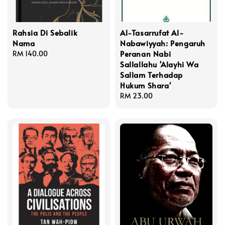
Rahsia Di Sebalik
Al-Tasarrufat Al-
Nama
Nabawiyyah: Pengaruh
Peranan Nabi
Regular
RM 140.00
Sallallahu 'Alayhi Wa
price
Sallam Terhadap
Hukum Shara'
Regular
RM 23.00
price