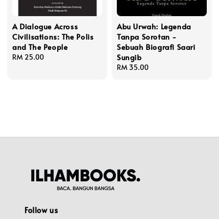
A Dialogue Across
Abu Urwah: Legenda
Civilisations: The Polis
Tanpa Sorotan -
and The People
Sebuah Biografi Saari
Sungib
Regular
RM 25.00
price
Regular
RM 35.00
price
Follow us