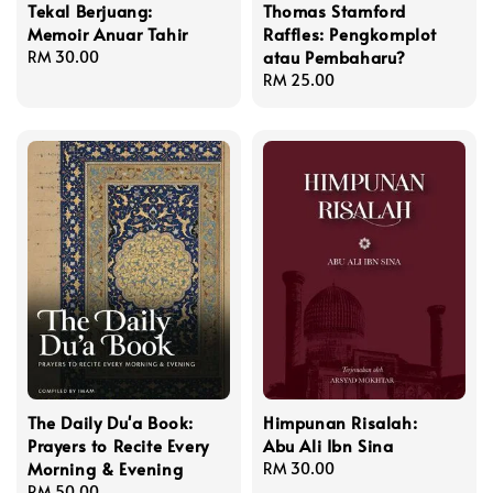
Tekal Berjuang:
Thomas Stamford
Memoir Anuar Tahir
Raffles: Pengkomplot
atau Pembaharu?
Regular
RM 30.00
price
Regular
RM 25.00
price
The Daily Du'a Book:
Himpunan Risalah:
Prayers to Recite Every
Abu Ali Ibn Sina
Morning & Evening
Regular
RM 30.00
Regular
RM 50.00
price