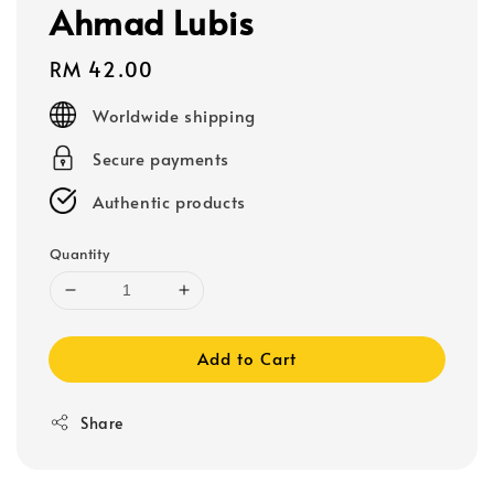
Ahmad Lubis
Regular
RM 42.00
price
Worldwide shipping
Secure payments
Authentic products
Quantity
Add to Cart
Share