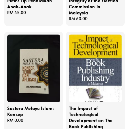
Putih: Tip Pendidikan
Integrity of the Election
Anak-Anak
Commission in
Malaysia
Regular
RM 45.00
price
Regular
RM 60.00
price
Sastera Melayu Islam:
The Impact of
Konsep
Technological
Development on The
Regular
RM 0.00
Book Publishing
price