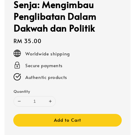
Senja: Mengimbau
Penglibatan Dalam
Dakwah dan Politik
Regular
RM 35.00
price
Worldwide shipping
Secure payments
Authentic products
Quantity
Add to Cart