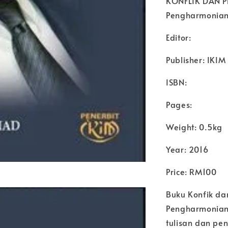
KONFLIK DAN P
Pengharmonia
Editor:
Publisher: IKIM
ISBN:
Pages:
Weight: 0.5kg
Year: 2016
Price: RM100
Buku Konfik da
Pengharmonian
tulisan dan p