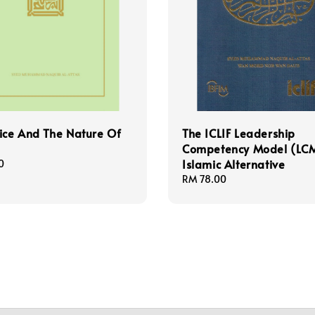
ice And The Nature Of
The ICLIF Leadership
Competency Model (LCM
Islamic Alternative
0
Regular
RM 78.00
price