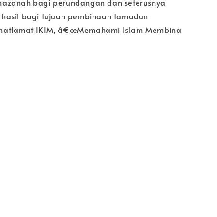
azanah bagi perundangan dan seterusnya
hasil bagi tujuan pembinaan tamadun
matlamat IKIM, â€œMemahami Islam Membina