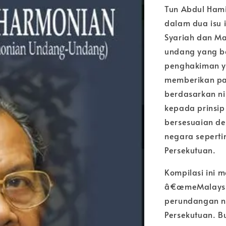
Tun Abdul Hami
dalam dua isu 
Syariah dan M
undang yang be
penghakiman ya
memberikan pa
berdasarkan ni
kepada prinsip
bersesuaian d
negara sepert
Persekutuan.
Kompilasi ini 
â€œmeMalaysi
perundangan n
Persekutuan. 