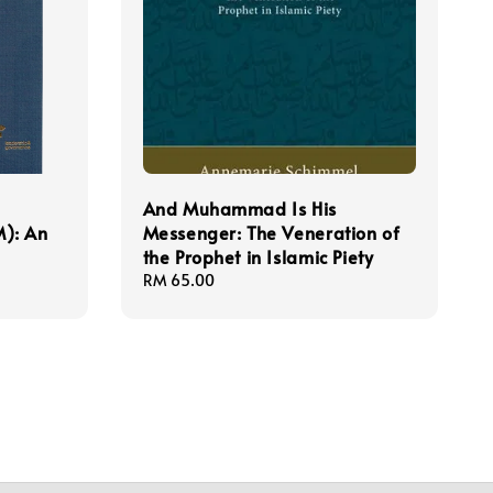
And Muhammad Is His
): An
Messenger: The Veneration of
the Prophet in Islamic Piety
Regular
RM 65.00
price