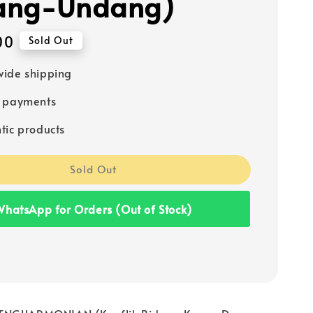
ang-Undang)
00
Sold Out
ide shipping
e payments
tic products
Sold Out
hatsApp for Orders (Out of Stock)