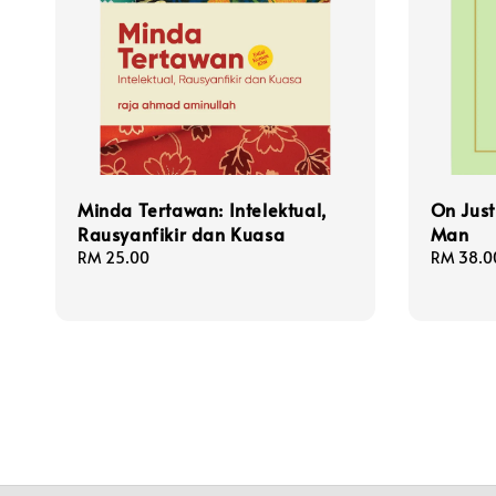
Minda Tertawan: Intelektual,
On Just
Rausyanfikir dan Kuasa
Man
Regular
RM 25.00
Regular
RM 38.0
price
price