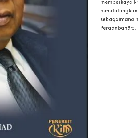
memperkaya kh
mendatangkan 
sebagaimana 
Peradabanâ€.