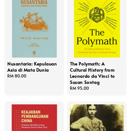
Nusantaria: Kepulauan
The Polymath: A
Asia di Mata Dunia
Cultural History from
Leonardo da Vinci to
Regular
RM 80.00
Susan Sontag
price
Regular
RM 95.00
price