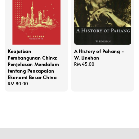
Keajaiban
A History of Pahang -
Pembangunan China:
W. Linehan
Penjelasan Mendalam
Regular
RM 45.00
tentang Pencapaian
price
Ekonomi Besar China
Regular
RM 80.00
price