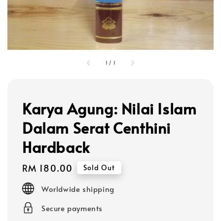
1
/
1
Karya Agung: Nilai Islam
Dalam Serat Centhini
Hardback
Regular
RM 180.00
Sold Out
price
Worldwide shipping
Secure payments