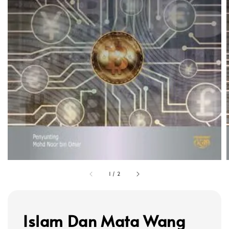
1
/
2
Islam Dan Mata Wang