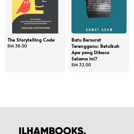
The Storytelling Code
Batu Bersurat
Terengganu: Betulkah
Regular
RM 38.00
Apa yang Dibaca
price
Selama Ini?
Regular
RM 32.00
price