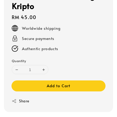
Kripto
Regular
RM 45.00
price
Worldwide shipping
Secure payments
Authentic products
Quantity
Add to Cart
Share