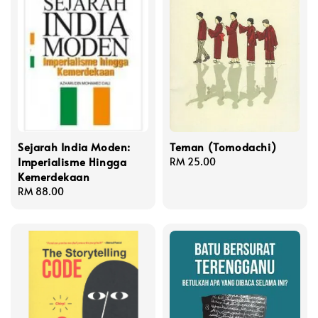
Sejarah India Moden:
Teman (Tomodachi)
Imperialisme Hingga
Regular
RM 25.00
Kemerdekaan
price
Regular
RM 88.00
price