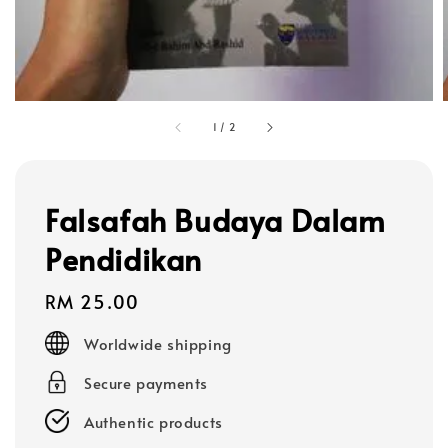
1
/
2
Falsafah Budaya Dalam
Pendidikan
Regular
RM 25.00
price
Worldwide shipping
Secure payments
Authentic products