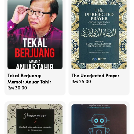
Tekal Berjuang:
The Unrejected Prayer
Memoir Anuar Tahir
Regular
RM 25.00
Regular
RM 30.00
price
price