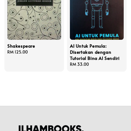
Shakespeare
AI Untuk Pemula:
Disertakan dengan
Regular
RM 125.00
Tutorial Bina AI Sendiri
price
Regular
RM 33.00
price