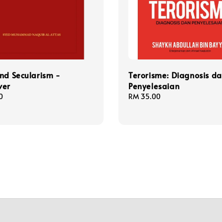
nd Secularism -
Terorisme: Diagnosis d
ver
Penyelesaian
0
Regular
RM 35.00
price