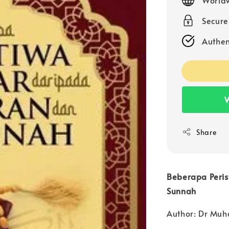
Secur
Authen
W
Share
Beberapa Peris
Sunnah
Author: Dr Mu