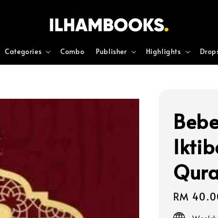
Categories
Combo
Publisher
Highlights
Drop
Bebe
Ikti
Qura
Regular
RM 40.0
price
Worldw