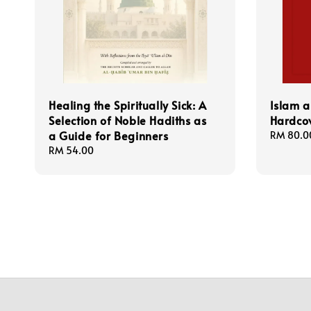
Healing the Spiritually Sick: A
Islam a
Selection of Noble Hadiths as
Hardco
a Guide for Beginners
Regular
RM 80.0
price
Regular
RM 54.00
price