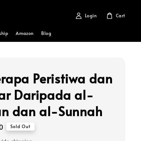
Login
Cart
ship
Amazon
Blog
rapa Peristiwa dan
bar Daripada al-
n dan al-Sunnah
0
Sold Out
ide shipping