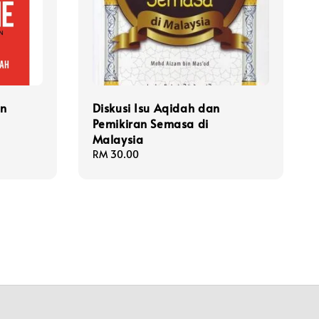
an
Diskusi Isu Aqidah dan
Pemikiran Semasa di
Malaysia
Regular
RM 30.00
price