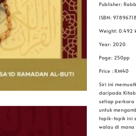
Publisher: Rab
ISBN: 9789671
Weight: 0.492 
Year: 2020
Page: 250pp
Price : RM40
Siri ini memua
daripada Kitab
setiap perkara
untuk mengambi
topik-topik ini
walau di mana