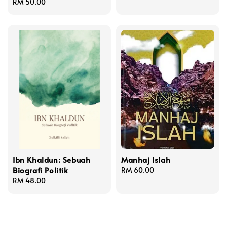
Regular
RM 50.00
price
price
Ibn Khaldun: Sebuah
Manhaj Islah
Biografi Politik
Regular
RM 60.00
Regular
RM 48.00
price
price