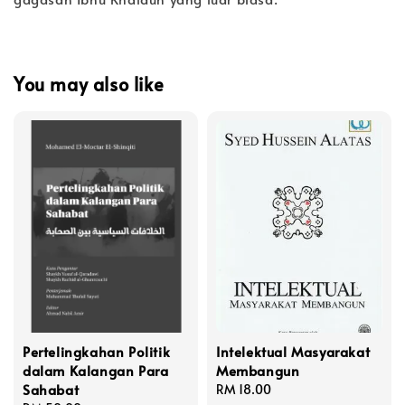
You may also like
Pertelingkahan Politik
Intelektual Masyarakat
dalam Kalangan Para
Membangun
Sahabat
Regular
RM 18.00