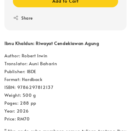
Add to Cart
Share
Ibnu Khaldun: Riwayat Cendekiawan Agung
Author: Robert Irwin
Translator: Auni Baharin
Publisher: IBDE
Format: Hardback
ISBN: 9786297812137
Weight: 500 g
Pages: 288 pp
Year: 2026
Price: RM70
“Jika anda cuba membaca semua tulisan tentang Ibnu