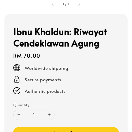
1
/
1
Ibnu Khaldun: Riwayat
Cendekiawan Agung
Regular
RM 70.00
price
Worldwide shipping
Secure payments
Authentic products
Quantity