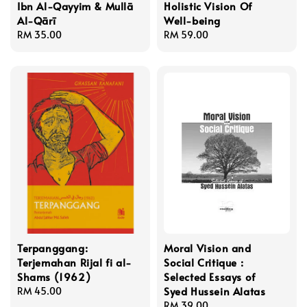
Ibn Al-Qayyim & Mullā
Holistic Vision Of
Al-Qārī
Well-being
Regular
RM 35.00
Regular
RM 59.00
price
price
Terpanggang:
Moral Vision and
Terjemahan Rijal fi al-
Social Critique :
Shams (1962)
Selected Essays of
Syed Hussein Alatas
Regular
RM 45.00
price
Regular
RM 39.00