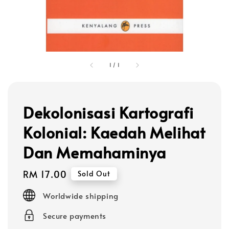
1
/
1
Dekolonisasi Kartografi
Kolonial: Kaedah Melihat
Dan Memahaminya
Regular
RM 17.00
Sold Out
price
Worldwide shipping
Secure payments