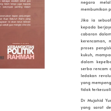
negara mela
membumikan pol
Jika ia sebua
kepada berjay
cabaran dalam
kerencaman, m
proses pengi
kukuh, mampan,
dalam kepelb
serba rencam d
ledakan revolu
yang mempengar
tidak terkecua
Dr Mujahid Yus
yang sarat d