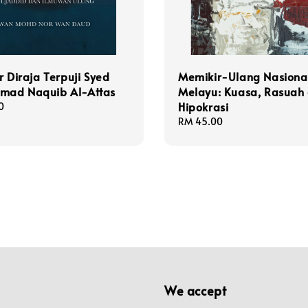
r Diraja Terpuji Syed
Memikir-Ulang Nasiona
ad Naquib Al-Attas
Melayu: Kuasa, Rasuah
Hipokrasi
0
Regular
RM 45.00
price
We accept