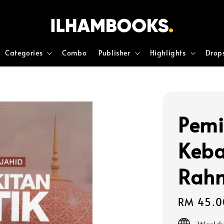
Categories
Combo
Publisher
Highlights
Drop
Pemi
Keba
Rah
Regular
RM 45.0
price
Worldw