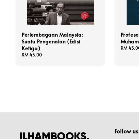
Perlembagaan Malaysia:
Profeso
Suatu Pengenalan (Edisi
Muhamm
Ketiga)
Regular
RM 45.0
price
Regular
RM 45.00
price
Follow us