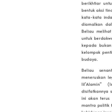
berikhtiar un
bentuk aksi ti
kata-kata inda
diamalkan da
Beliau melihat
untuk berdakw
kepada bukan
kelompok pent
budaya.
Beliau senan
meneruskan l
lil'Alamin"
disifatkannya
ini akan teru
mantra politik 
kehidupan insa