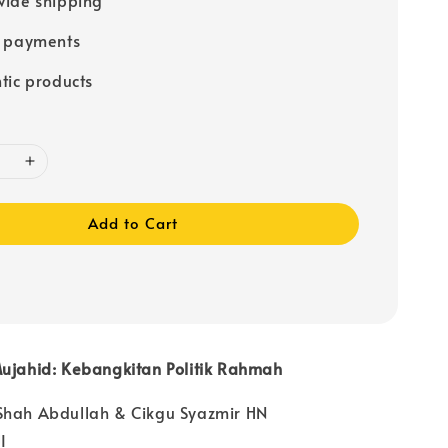
e payments
tic products
Add to Cart
Mujahid: Kebangkitan Politik Rahmah
Shah Abdullah & Cikgu Syazmir HN
I