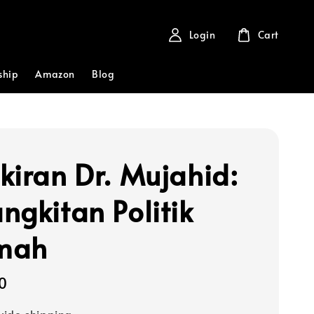
Login
Cart
ship
Amazon
Blog
kiran Dr. Mujahid:
ngkitan Politik
mah
0
ide shipping