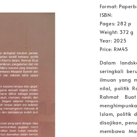
Format: Paperb
ISBN:
Pages: 282 p
Weight: 372 g
Year: 2025
Price: RM45
Dalam landsk
seringkali be
ilmuan yang m
nilal, politik
Rahmat Buat
menghimpunkan
Islam, politi
disajikan, pen
membawa Maqa