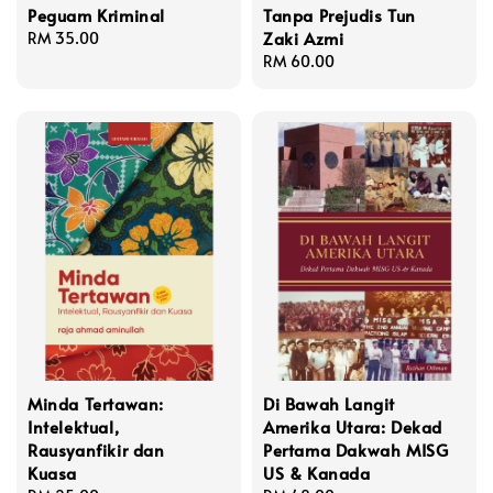
Peguam Kriminal
Tanpa Prejudis Tun
Zaki Azmi
Regular
RM 35.00
price
Regular
RM 60.00
price
Minda Tertawan:
Di Bawah Langit
Intelektual,
Amerika Utara: Dekad
Rausyanfikir dan
Pertama Dakwah MISG
Kuasa
US & Kanada