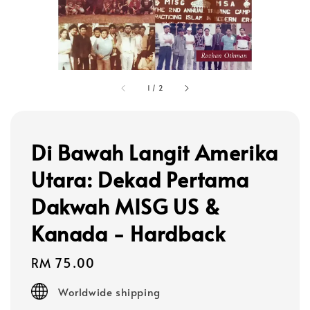
1
/
2
Di Bawah Langit Amerika
Utara: Dekad Pertama
Dakwah MISG US &
Kanada - Hardback
Regular
RM 75.00
price
Worldwide shipping