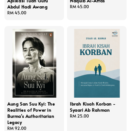
Aplikasi Tuan Guru
Naquib Al-Attas
Abdul Hadi Awang
Regular
RM 45.00
Regular
RM 45.00
price
price
Aung San Suu Kyi: The
Ibrah Kisah Korban -
Realities of Power in
Syaari Ab Rahman
Burma's Authoritarian
Regular
RM 25.00
Legacy
price
Regular
RM 92.00