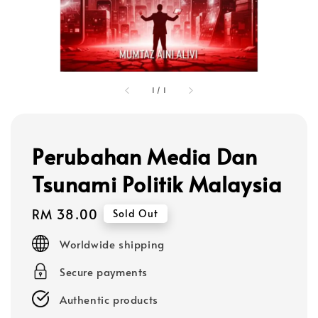
1
/
1
Perubahan Media Dan
Tsunami Politik Malaysia
Regular
RM 38.00
Sold Out
price
Worldwide shipping
Secure payments
Authentic products