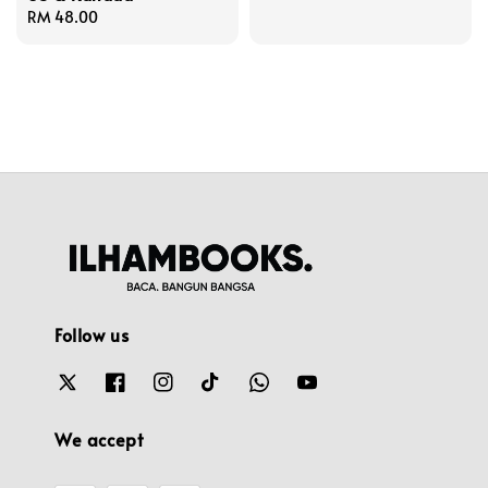
Regular
RM 48.00
price
Follow us
We accept