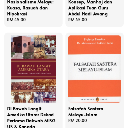
Nasionalisme Melayu:
Konsep, Manhaj dan
Kuasa, Rasuah dan
Aplikasi Tuan Guru
Hipokrasi
Abdul Hadi Awang
Regular
RM 45.00
Regular
RM 45.00
price
price
Di Bawah Langit
Falsafah Sastera
Amerika Utara: Dekad
Melayu-Islam
Pertama Dakwah MISG
Regular
RM 20.00
US & Kanada
price