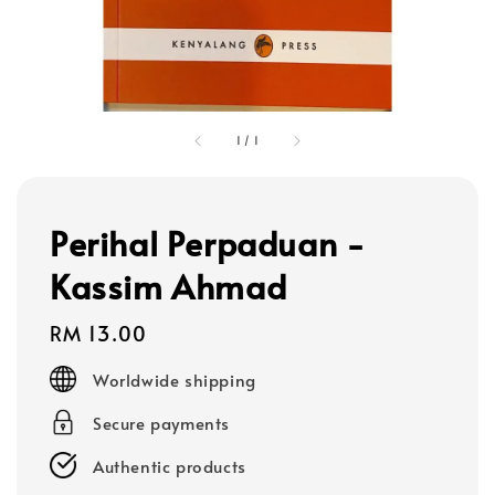
1
/
1
Perihal Perpaduan -
Kassim Ahmad
Regular
RM 13.00
price
Worldwide shipping
Secure payments
Authentic products