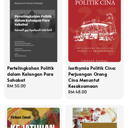
Pertelingkahan Politik
Isothymia Politik Cina:
dalam Kalangan Para
Perjuangan Orang
Sahabat
Cina Menuntut
Kesaksamaan
Regular
RM 50.00
price
Regular
RM 48.00
price