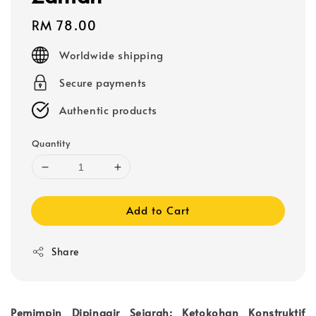
Regular
RM 78.00
price
Worldwide shipping
Secure payments
Authentic products
Quantity
Add to Cart
Share
Pemimpin Dipinggir Sejarah: Ketokohan Konstruktif