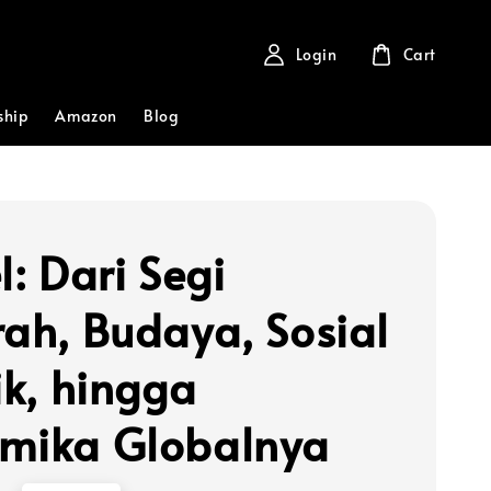
Login
Cart
ship
Amazon
Blog
l: Dari Segi
rah, Budaya, Sosial
ik, hingga
mika Globalnya