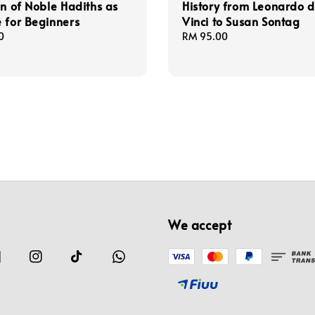
on of Noble Hadiths as
History from Leonardo 
 for Beginners
Vinci to Susan Sontag
0
Regular
RM 95.00
price
We accept