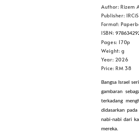
Author: Rizem A
Publisher: IRCi
Format: Paperb
ISBN:
97863429
Pages: 170p
Weight: g
Year: 2026
Price: RM 38
Bangsa Israel ser
gambaran sebaga
terkadang mengh
didasarkan pada
nabi-nabi dari k
mereka.