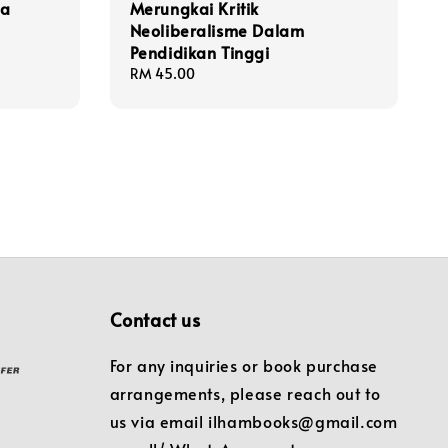
da
Merungkai Kritik
Neoliberalisme Dalam
Pendidikan Tinggi
Regular
RM 45.00
price
Contact us
For any inquiries or book purchase
arrangements, please reach out to
us via email ilhambooks@gmail.com