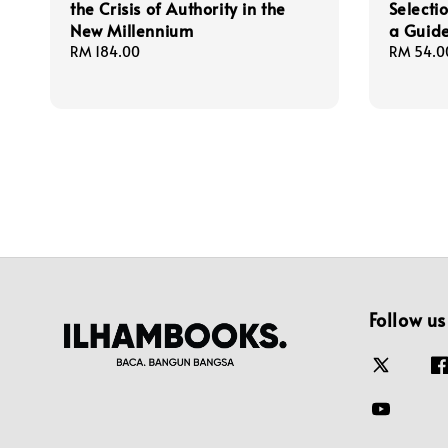
the Crisis of Authority in the
Selecti
New Millennium
a Guide
Regular
RM 184.00
Regular
RM 54.0
price
price
Follow us