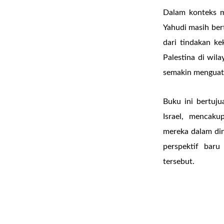
Dalam konteks m
Yahudi masih ber
dari tindakan k
Palestina di wil
semakin menguatk
Buku ini bertuj
Israel, mencaku
mereka dalam din
perspektif baru
tersebut.