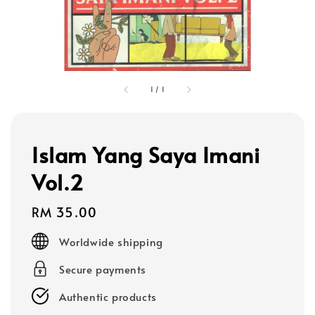
1
/
1
Islam Yang Saya Imani
Vol.2
Regular
RM 35.00
price
Worldwide shipping
Secure payments
Authentic products