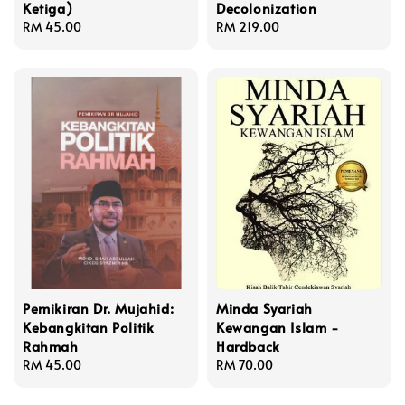
Ketiga)
Decolonization
Regular
RM 45.00
Regular
RM 219.00
price
price
Pemikiran Dr. Mujahid:
Minda Syariah
Kebangkitan Politik
Kewangan Islam -
Rahmah
Hardback
Regular
RM 45.00
Regular
RM 70.00
price
price