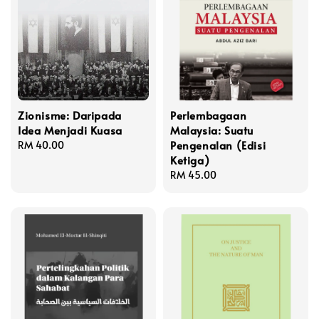
Zionisme: Daripada
Perlembagaan
Idea Menjadi Kuasa
Malaysia: Suatu
Pengenalan (Edisi
Regular
RM 40.00
Ketiga)
price
Regular
RM 45.00
price