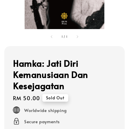
1
/
1
Hamka: Jati Diri
Kemanusiaan Dan
Kesejagatan
Regular
RM 50.00
Sold Out
price
Worldwide shipping
Secure payments