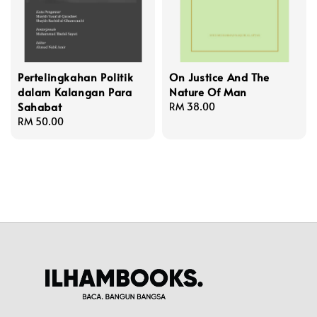
Pertelingkahan Politik
On Justice And The
dalam Kalangan Para
Nature Of Man
Sahabat
Regular
RM 38.00
Regular
RM 50.00
price
price