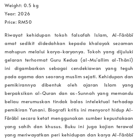
Weight: 0.5 kg
Year: 2026
Price: RM50
Riwayat kehidupan tokoh falsafah Islam, Al-Fārābī
amat sedikit didedahkan kepada khalayak sezaman
mahupun melalui karya-karyanya. Tokoh yang dijuluki
gelaran terhormat Guru Kedua (al-Mu'allim al-Thānī)
ini digambarkan sebagai cendekiawan yang teguh
pada agama dan seorang muslim sejati. Kehidupan dan
pemikirannya dibentuk oleh ajaran Islam yang
berpaksikan al-Quran dan as-Sunnah yang memandu
beliau merumuskan tindak balas intelektual terhadap
pemikiran Yunani. Biografi kritis ini menyorot hidup Al-
Fārābī secara ketat menggunakan sumber kepustakaan
yang sahih dan khusus. Buku ini juga kajian terawal
yang meriwayatkan peri kehidupan dan karya Al-Fārābī