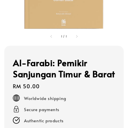
1
/
1
Al-Farabi: Pemikir
Sanjungan Timur & Barat
Regular
RM 50.00
price
Worldwide shipping
Secure payments
Authentic products