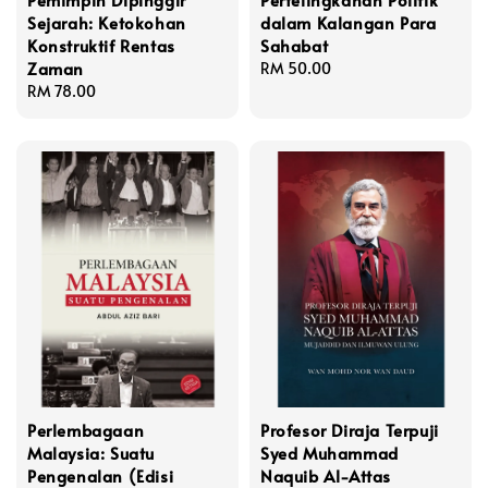
Sejarah: Ketokohan
dalam Kalangan Para
Konstruktif Rentas
Sahabat
Zaman
Regular
RM 50.00
Regular
RM 78.00
price
price
Perlembagaan
Profesor Diraja Terpuji
Malaysia: Suatu
Syed Muhammad
Pengenalan (Edisi
Naquib Al-Attas