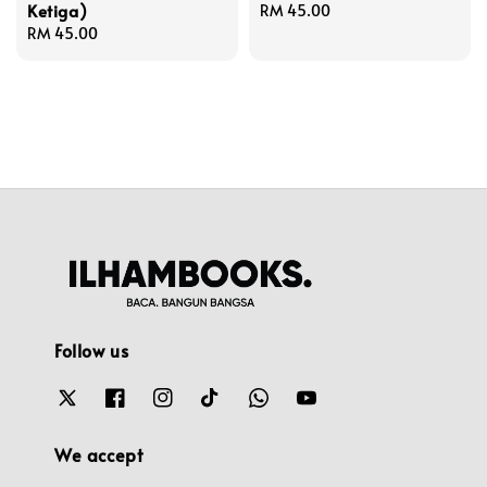
Ketiga)
Regular
RM 45.00
Regular
RM 45.00
price
price
Follow us
We accept