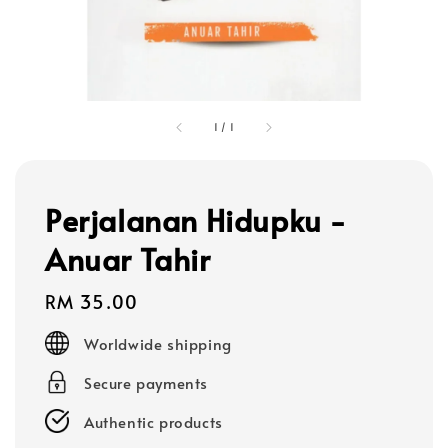
1
/
1
Perjalanan Hidupku -
Anuar Tahir
Regular
RM 35.00
price
Worldwide shipping
Secure payments
Authentic products