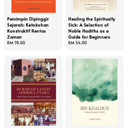
Pemimpin Dipinggir
Healing the Spiritually
Sejarah: Ketokohan
Sick: A Selection of
Konstruktif Rentas
Noble Hadiths as a
Zaman
Guide for Beginners
Regular
RM 78.00
Regular
RM 54.00
price
price