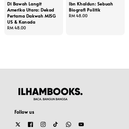
Di Bawah Langit
Ibn Khaldun: Sebuah
Amerika Utara: Dekad
Biografi Politik
Pertama Dakwah MISG
Regular
RM 48.00
US & Kanada
price
Regular
RM 48.00
price
Follow us