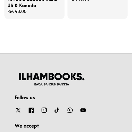
US & Kanada
price
Regular
RM 48.00
price
Follow us
We accept