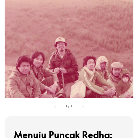
1
/
1
Menuju Puncak Redha: