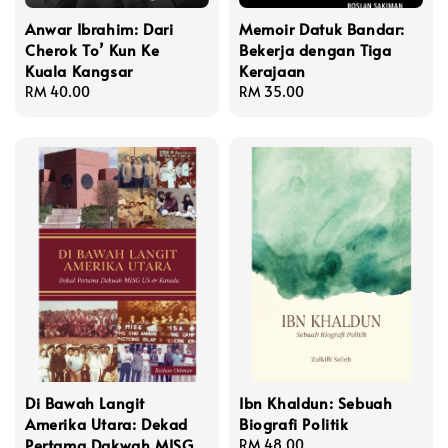
Anwar Ibrahim: Dari
Memoir Datuk Bandar:
Cherok To’ Kun Ke
Bekerja dengan Tiga
Kuala Kangsar
Kerajaan
Regular
RM 40.00
Regular
RM 35.00
price
price
Di Bawah Langit
Ibn Khaldun: Sebuah
Amerika Utara: Dekad
Biografi Politik
Pertama Dakwah MISG
Regular
RM 48.00