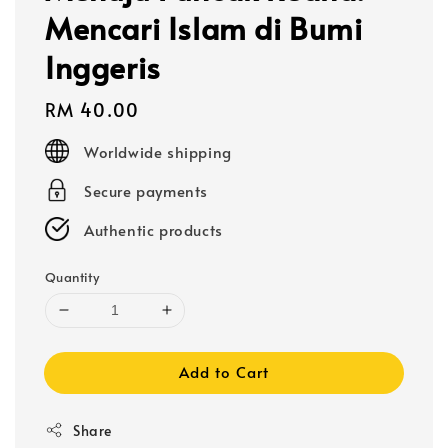
Mencari Islam di Bumi
Inggeris
Regular
RM 40.00
price
Worldwide shipping
Secure payments
Authentic products
Quantity
Add to Cart
Share