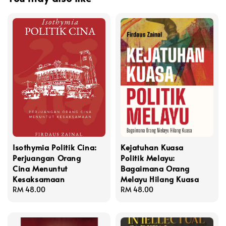
Isothymia Politik Cina:
Kejatuhan Kuasa
Perjuangan Orang
Politik Melayu:
Cina Menuntut
Bagaimana Orang
Kesaksamaan
Melayu Hilang Kuasa
Regular
RM 48.00
Regular
RM 48.00
price
price