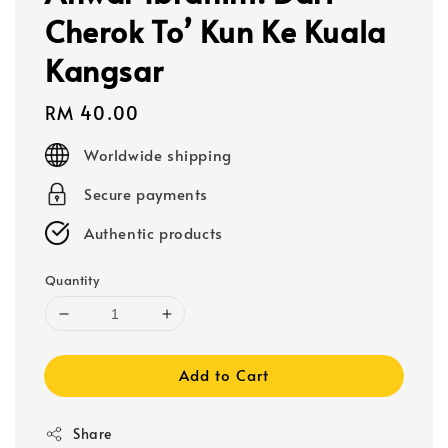
Cherok To’ Kun Ke Kuala
Kangsar
Regular
RM 40.00
price
Worldwide shipping
Secure payments
Authentic products
Quantity
Add to Cart
Share