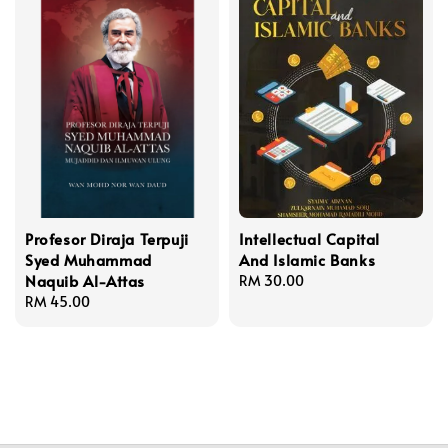
Profesor Diraja Terpuji
Intellectual Capital
Syed Muhammad
And Islamic Banks
Naquib Al-Attas
Regular
RM 30.00
Regular
RM 45.00
price
price