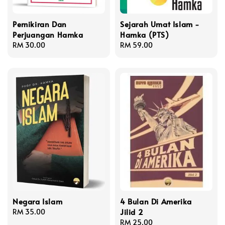
Pemikiran Dan
Sejarah Umat Islam -
Perjuangan Hamka
Hamka (PTS)
Regular
RM 30.00
Regular
RM 59.00
price
price
Negara Islam
4 Bulan Di Amerika
Jilid 2
Regular
RM 35.00
price
Regular
RM 25.00