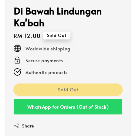
Di Bawah Lindungan
Ka'bah
Regular
RM 12.00
Sold Out
price
Worldwide shipping
Secure payments
Authentic products
Sold Out
WhatsApp for Orders (Out of Stock)
Share