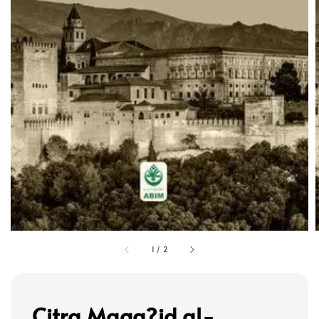
1
/
2
Citra Maqa?id al-