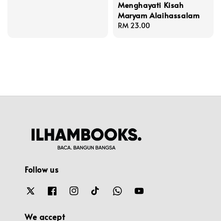
Menghayati Kisah
price
Maryam Alaihassalam
Regular
RM 23.00
price
Follow us
We accept