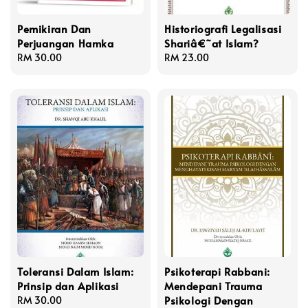
Pemikiran Dan
Historiografi Legalisasi
Perjuangan Hamka
Shariâ€˜at Islam?
Regular
RM 30.00
Regular
RM 23.00
price
price
Toleransi Dalam Islam:
Psikoterapi Rabbani:
Prinsip dan Aplikasi
Mendepani Trauma
Psikologi Dengan
Regular
RM 30.00