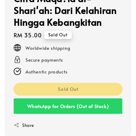
Shari'ah: Dari Kelahiran
Hingga Kebangkitan
Regular
RM 35.00
Sold Out
price
Worldwide shipping
Secure payments
Authentic products
Sold Out
WhatsApp for Orders (Out of Stock)
Share