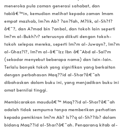
meneroka pula zaman generasi sahabat, dan
tabiâ€™in, kemudian melihat kepada zaman Imam
empat mazhab, Im?m Ab? ?an?fah, M?lik, al-Sh?f?
â€˜?, dan A?mad bin ?anbal, dan tokoh lain seperti
Im?m al-Bukh?r? seterusnya diikuti dengan tokoh-
tokoh selepas mereka, seperti Im?m al-Juwayn?, Im?m
al-Ghaz?l?, Im?m al-â€˜Izz Ibn â€˜Abd al-Sal?m
(sekadar menyebut beberapa nama) dan lain-lain.
Terlalu banyak tokoh yang signifikan yang berkaitan
dengan perbahasan Maq??id al-Shar?â€˜ah
dibahaskan dalam buku ini, yang menjadikan buku ini
amat bernilai tinggi.
Membicarakan mauduâ€™ Maq??id al-Shar?â€˜ah
adalah tidak sempurna tanpa memberikan perhatian
kepada pemikiran Im?m Ab? Is??q al-Sh??ib? dalam
bidang Maq??id al-Shar?â€˜ah. Pengarang kitab al-