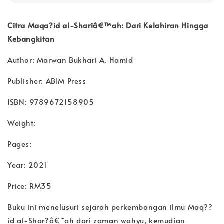
Citra Maqa?id al-Shariâ€™ah: Dari Kelahiran Hingga
Kebangkitan
Author: Marwan Bukhari A. Hamid
Publisher: ABIM Press
ISBN: 9789672158905
Weight:
Pages:
Year: 2021
Price: RM35
Buku ini menelusuri sejarah perkembangan ilmu Maq??
id al-Shar?â€˜ah dari zaman wahyu, kemudian