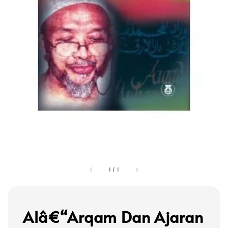
1
/
1
Alâ€“Arqam Dan Ajaran