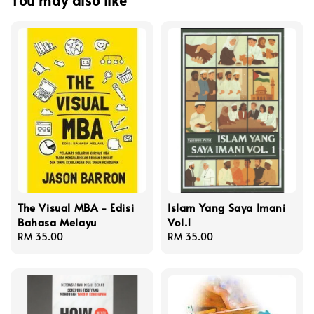
You may also like
The Visual MBA - Edisi
Islam Yang Saya Imani
Bahasa Melayu
Vol.1
Regular
RM 35.00
Regular
RM 35.00
price
price