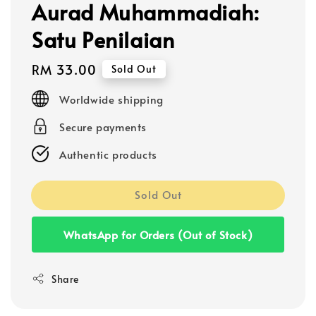
Aurad Muhammadiah:
Satu Penilaian
Regular
RM 33.00
Sold Out
price
Worldwide shipping
Secure payments
Authentic products
Sold Out
WhatsApp for Orders (Out of Stock)
Share