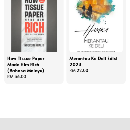
How Tissue Paper
Merantau Ke Deli Edisi
Made Him Rich
2023
(Bahasa Melayu)
Regular
RM 22.00
Regular
RM 36.00
price
price