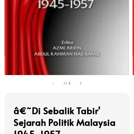
1
/
2
â€˜Di Sebalik Tabir'
Sejarah Politik Malaysia
1945-1957