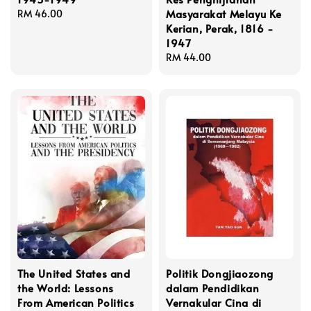
Masyarakat Melayu Ke
Regular
RM 46.00
Kerian, Perak, 1816 -
price
1947
Regular
RM 44.00
price
The United States and
Politik Dongjiaozong
the World: Lessons
dalam Pendidikan
From American Politics
Vernakular Cina di