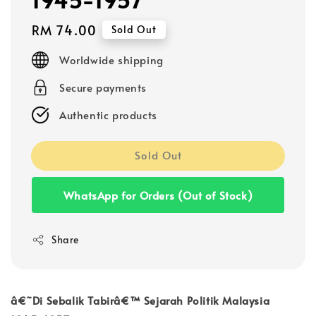
Regular
RM 74.00
Sold Out
price
Worldwide shipping
Secure payments
Authentic products
Sold Out
WhatsApp for Orders (Out of Stock)
Share
â€˜Di Sebalik Tabirâ€™ Sejarah Politik Malaysia