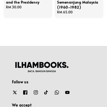
and the Presidency
Semenanjung Malaysia
(1960-1982)
Regular
RM 30.00
price
Regular
RM 65.00
price
Follow us
We accept